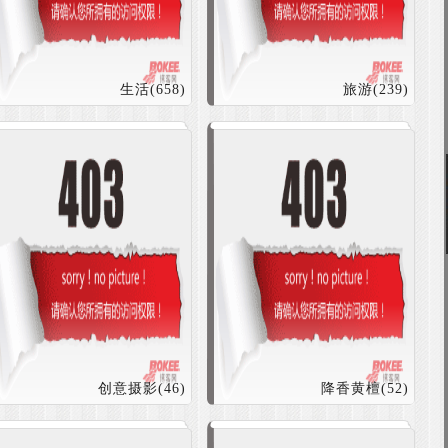
生活(658)
旅游(239)
创意摄影(46)
降香黄檀(52)