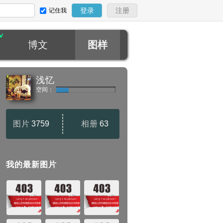
记住我
登录
注册
博文
图样
浅忆
空间：
图片
3759
相册
63
我的最新图片