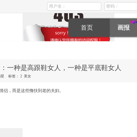
首页
画报
种：一种是高跟鞋女人，一种是平底鞋女人
明星
标签： 2 美女
情侣，而是这些搀扶到老的夫妇。