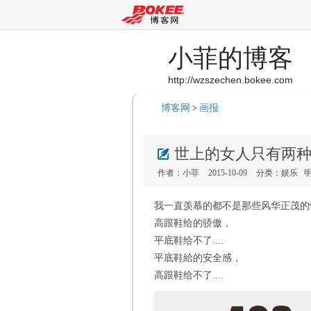
小菲
的博客
http://wzszechen.bokee.com
博客网
画报
>
世上的女人只有两
作者：
小菲
2015-10-09
分类：娱乐 
我一直羡慕的都不是那些风华正茂的
高跟鞋给的骄傲，
平底鞋给不了....
平底鞋給的安全感，
高跟鞋给不了....