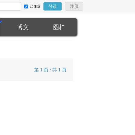
记住我
登录
注册
博文
图样
第 1 页 / 共 1 页