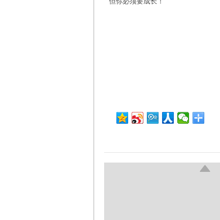
但你必须要成长！