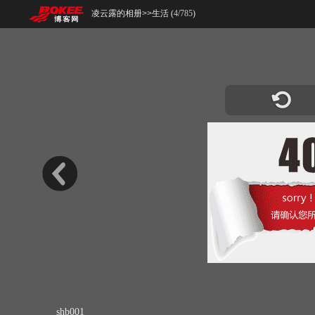
凌云露的相册
>>
生活 (
4
/
785
)
shb001