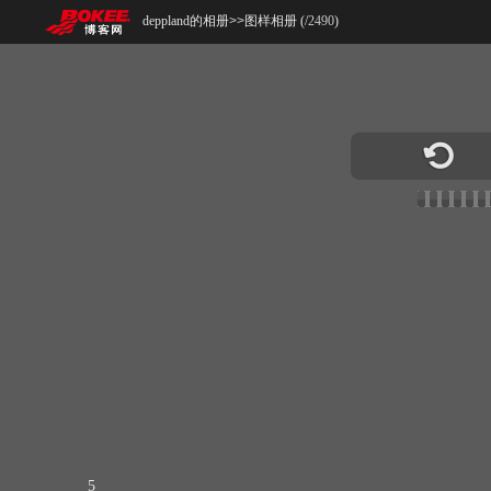
deppland的相册
>>
图样相册 (
/
2490
)
5