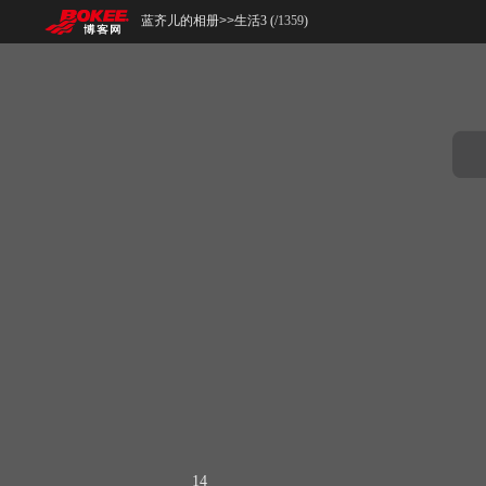
蓝齐儿的相册
>>
生活3 (
/
1359
)
14