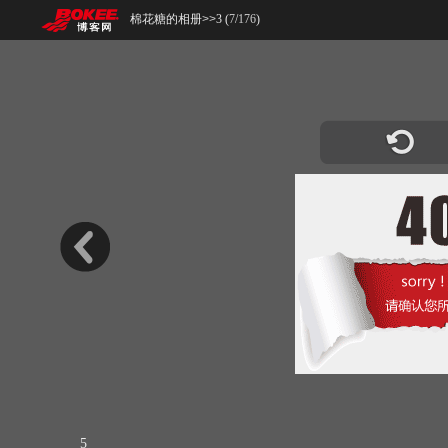
棉花糖的相册
>>
3 (
7
/
176
)
5