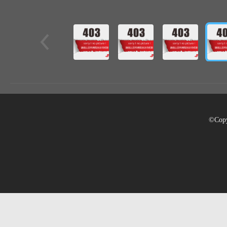
©Copy