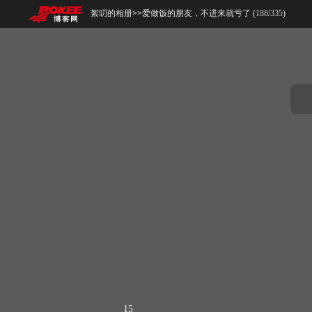
絮叨的相册
>>
爱做饭的朋友，不进来就亏了 (
188
/
335
)
15