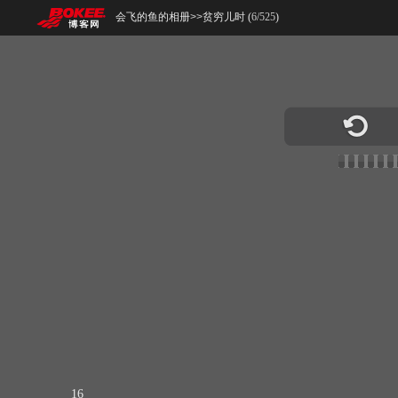
会飞的鱼的相册
>>
贫穷儿时 (
6
/
525
)
16