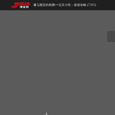
馨儿微安的相册
>>
北京小吃－旅游攻略 (
7
/
305
)
4