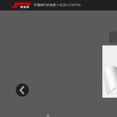
柠檬树叶的相册
>>
生活3 (
356
/
594
)
11