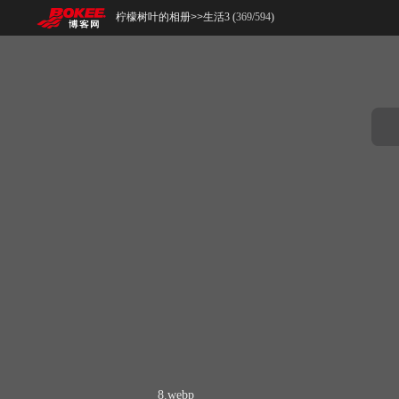
柠檬树叶的相册
>>
生活3 (
369
/
594
)
8.webp