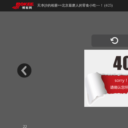
天净沙的相册
>>
北京最磨人的零食小吃~~！ (
4
/
25
)
22