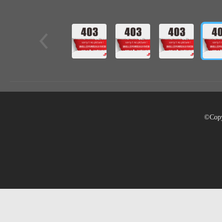
©Copy