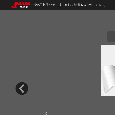
浅忆的相册
>>
新加坡，有钱，就是这么任性！ (
11
/
19
)
9