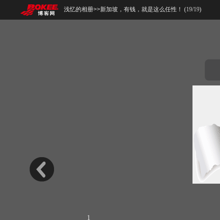
浅忆的相册
>>
新加坡，有钱，就是这么任性！ (
19
/
19
)
1