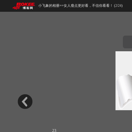
小飞象的相册
>>
女人瘦点更好看，不信你看看！ (
2
/
24
)
23