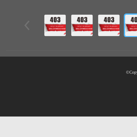
©Copy