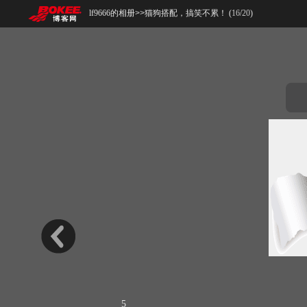
lf9666的相册
>>
猫狗搭配，搞笑不累！ (
16
/
20
)
5