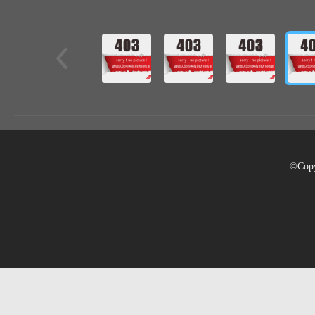
©Copy