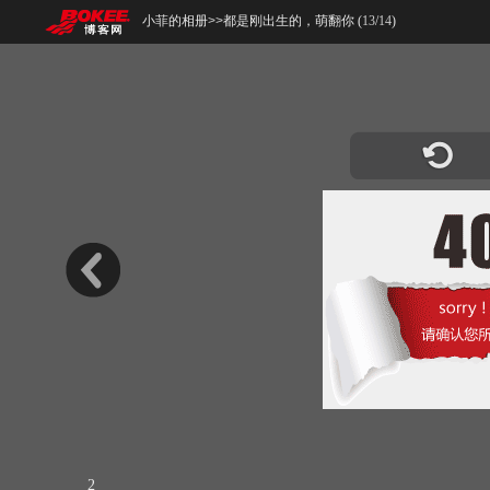
小菲的相册
>>
都是刚出生的，萌翻你 (
13
/
14
)
2