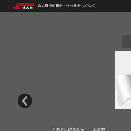
馨儿微安的相册
>>
手机相册 (
237
/
290
)
万圣节玩的是创意——南瓜秀！