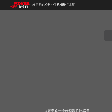
维尼熊的相册
>>
手机相册 (
/
1353
)
豆果美食十个步骤教你吃螃蟹