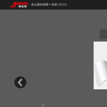
凌云露的相册
>>
创意 (
46
/
53
)
7