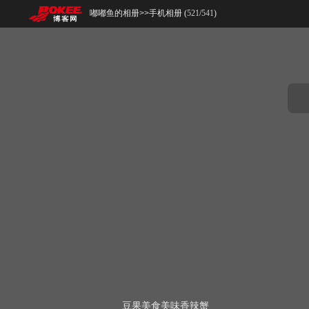
嘟嘟鱼的相册
>>
手机相册 (
521
/
541
)
豆果美食美味香辣蟹