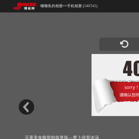
嘟嘟鱼的相册
>>
手机相册 (
540
/
541
)
豆果美食极简电饭煲版---萝卜排骨浓汤