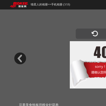
喵星人的相册
>>
手机相册 (
3
/
18
)
豆果美食铁板培根金针菇卷