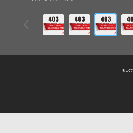
©Copy