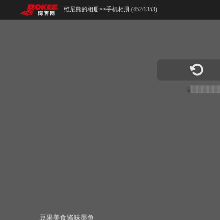
维尼熊的相册
>>
手机相册 (
452
/
1353
)
豆果美食酱味墨鱼