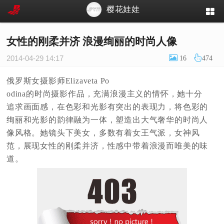
樱花娃娃
女性的刚柔并济 浪漫绚丽的时尚人像
2014-04-29 14:17
16
474
俄罗斯女摄影师Elizaveta Po
odina的时尚摄影作品，充满浪漫主义的情怀，她十分
追求画面感，在色彩和光影有突出的表现力，将色彩的
绚丽和光影的韵律融为一体，塑造出大气奢华的时尚人
像风格。她镜头下美女，多数有着女王气派，女神风
范，展现女性的刚柔并济，性感中带着浪漫而唯美的味
道。