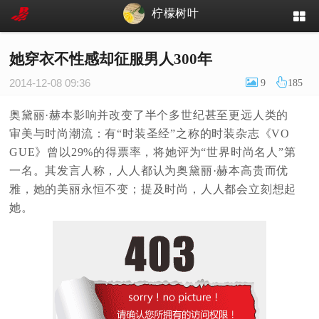
柠檬树叶
她穿衣不性感却征服男人300年
2014-12-08 09:36
9
185
奥黛丽·赫本影响并改变了半个多世纪甚至更远人类的
审美与时尚潮流：有“时装圣经”之称的时装杂志《VO
GUE》曾以29%的得票率，将她评为“世界时尚名人”第
一名。其发言人称，人人都认为奥黛丽·赫本高贵而优
雅，她的美丽永恒不变；提及时尚，人人都会立刻想起
她。